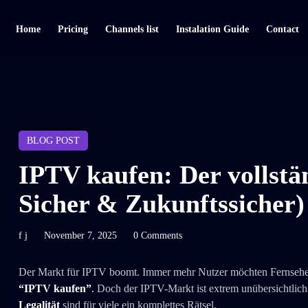
Home
Pricing
Channels list
Instalation Guide
Contact
BLOG POST
IPTV kaufen: Der vollstä
Sicher & Zukunftssicher)
f j
November 7, 2025
0 Comments
Der Markt für IPTV boomt. Immer mehr Nutzer möchten Fernsehen f
“IPTV kaufen”
.
Doch der IPTV-Markt ist extrem unübersichtlich:
Legalität
sind für viele ein komplettes Rätsel.