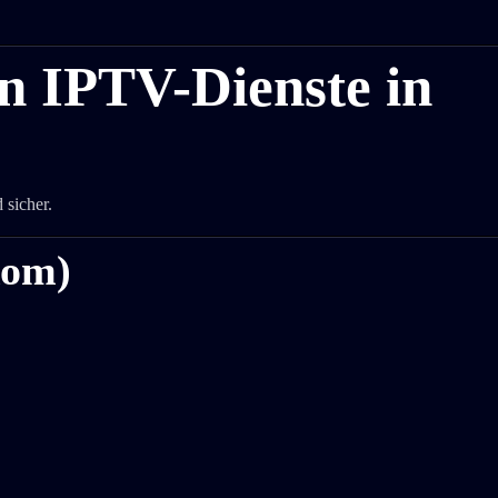
en IPTV-Dienste in
)
 sicher.
kom)