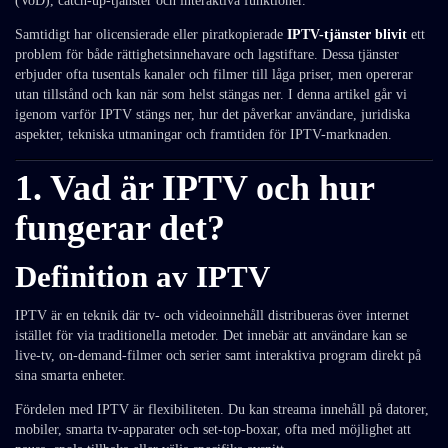
(VoD), catch-up-tjänster och interaktiva funktioner.
Samtidigt har olicensierade eller piratkopierade
IPTV-tjänster blivit
ett
problem för både rättighetsinnehavare och lagstiftare. Dessa tjänster
erbjuder ofta tusentals kanaler och filmer till låga priser, men opererar
utan tillstånd och kan när som helst stängas ner. I denna artikel går vi
igenom varför IPTV stängs ner, hur det påverkar användare, juridiska
aspekter, tekniska utmaningar och framtiden för IPTV-marknaden.
1.
Vad är IPTV och hur
fungerar det?
Definition av IPTV
IPTV är en teknik där tv- och videoinnehåll distribueras över internet
istället för via traditionella metoder. Det innebär att användare kan se
live-tv, on-demand-filmer och serier samt interaktiva program direkt på
sina smarta enheter.
Fördelen med IPTV är flexibiliteten. Du kan streama innehåll på datorer,
mobiler, smarta tv-apparater och set-top-boxar, ofta med möjlighet att