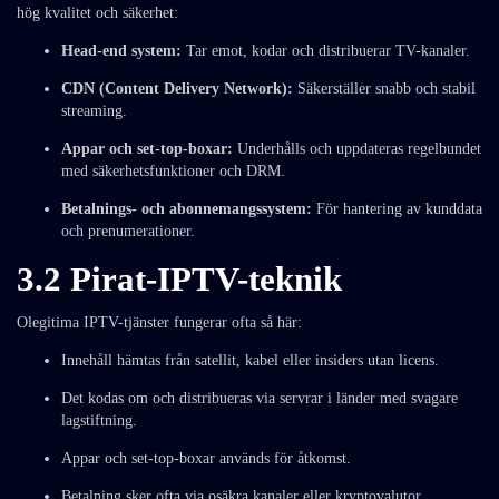
hög kvalitet och säkerhet:
Head-end system:
Tar emot, kodar och distribuerar TV-kanaler.
CDN (Content Delivery Network):
Säkerställer snabb och stabil
streaming.
Appar och set-top-boxar:
Underhålls och uppdateras regelbundet
med säkerhetsfunktioner och DRM.
Betalnings- och abonnemangssystem:
För hantering av kunddata
och prenumerationer.
3.2 Pirat-IPTV-teknik
Olegitima IPTV-tjänster fungerar ofta så här:
Innehåll hämtas från satellit, kabel eller insiders utan licens.
Det kodas om och distribueras via servrar i länder med svagare
lagstiftning.
Appar och set-top-boxar används för åtkomst.
Betalning sker ofta via osäkra kanaler eller kryptovalutor.