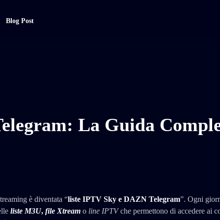
Blog Post
Telegram: La Guida Comple
streaming è diventata “
liste IPTV Sky e DAZN Telegram
”. Ogni giorn
lle
liste M3U
,
file Xtream
o
line IPTV
che permettono di accedere ai c