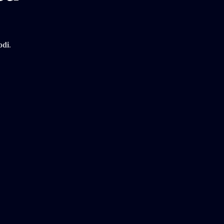
odi
.