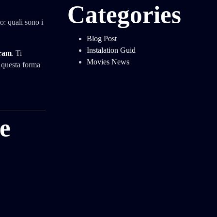
Categories
o: quali sono i
Blog Post
Instalation Guid
ram
. Ti
Movies News
 questa forma
te