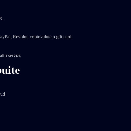
e.
yPal, Revolut, criptovalute o gift card.
tri servizi.
buite
oud