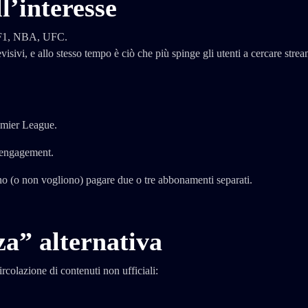
ll’interesse
, F1, NBA, UFC.
evisivi, e allo stesso tempo è ciò che più spinge gli utenti a cercare stre
emier League.
o engagement.
ono (o non vogliono) pagare due o tre abbonamenti separati.
za” alternativa
ircolazione di contenuti non ufficiali: